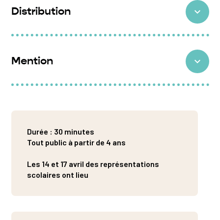
Distribution
Création :
Hanne Holvoet, Sari Veroustraete,
Samuel Baidoo
Mention
Performance :
Sari Veroustraete, Samuel Baidoo /
Lies Vandeburie
Soutiens
: CC De Kern, Fameus • Stad Antwerpen
Texte :
Tiemen Hiemstra
(la Ville d’Anvers) • Ultima Thule • De Theatergarage •
Support technique :
Joris ‘Sjorre’ Thiry, Caroline
Gravenhof Hoboken • Marie Luyten • PodVis Festival
Mathieu
Mechelen • Rataplan • Sven Ronsijn
Durée : 30 minutes
Tout public à partir de 4 ans
Avec le soutien de
l’ONDA – Office national de
Site de la compagnie
diffusion artistique
Les 14 et 17 avril des représentations
hanafubuki.be
scolaires ont lieu