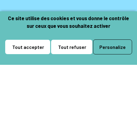
Ce site utilise des cookies et vous donne le contrôle
sur ceux que vous souhaitez activer
Tout accepter
Tout refuser
Personalize
Pôle itinérant en Val d’Oise
Scène conventionnée art en
territoire
Accueil