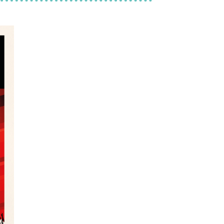
ine Rochefort
 MATRIOSHKA – ATELIER THEATRE
ane Duclot
u
ociation Culturelle des Théâtres
de Rueil-Malmaison / Centre
uard
Le SEL à Sèvres / Théâtre Robert
r
e du Grand Logis à Bruz.
 / le SEL à Sèvres / L’Athénée à
 à Rueil / L’ATRIUM à Chaville.
– La Maison des Journalistes –
 Humains – Russie Liberté.