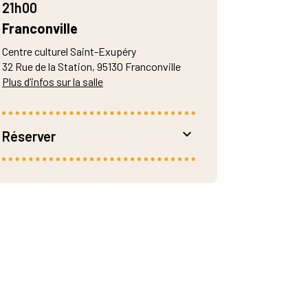
21h00
Franconville
Centre culturel Saint-Exupéry
32 Rue de la Station, 95130 Franconville
Plus d’infos sur la salle
Réserver
De 25 à 14 €
Réservation :
–
Billetterie en ligne
– 01 39 32 66 06