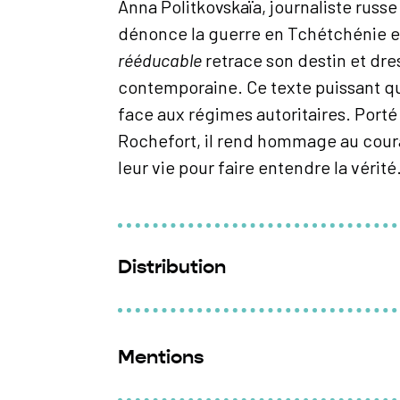
Anna Politkovskaïa, journaliste russe
dénonce la guerre en Tchétchénie et
rééducable
retrace son destin et dres
contemporaine. Ce texte puissant que
face aux régimes autoritaires. Porté
Rochefort, il rend hommage au coura
leur vie pour faire entendre la vérité
Distribution
Auteur :
Stefano Massini
Traduit de l’italien par
Pietro Pizzuti
Mentions
Mise en scène :
Tadrina Hocking