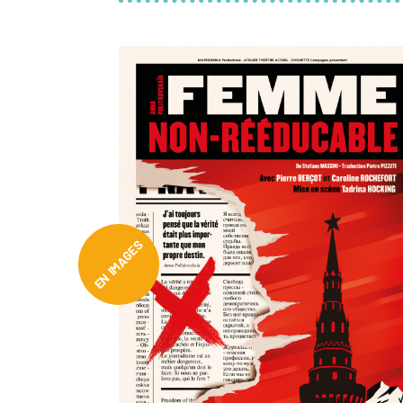
Interprètes :
Pierre Berçot et Carol
Produit par
CHOUETTE Compagnie –
Création décor et assistanat :
Stéph
ACTUEL
Créateur lumière :
François Leneve
Soutien en coproduction
ACTIF – Ass
Musique et son :
Goyave
en Ile-De-France.
Costumes :
Julia Allègre
Soutien en pré-achat
Petit Théâtre 
Peintre scénographe :
Delphine Bro
Culturel Jean Vilar à Marly-le-Roi / 
Régisseur technique :
Charly Lhuillie
Doisneau à Meudon-la-Forêt / Théâtr
Presse :
Jean-Philippe Rigaud
Soutien en logistique
Studio AUGUSTE
Affiche :
Mathieu Persan
Rueil / Le SEL au Vésinet / L’Athénée
Graphisme :
Jeanne-Marie Monpeurt
EN IMAGES
Partenaires
Fondation Pierre LAFUE 
Fédération Internationale des Droits