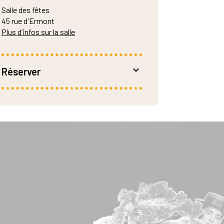
Scolaires le jeudi 2 et vendredi 3 avril
Salle des fêtes
45 rue d'Ermont
Plus d’infos sur la salle
Réserver
6 €
Réservation :
– culture@saint-prix.fr
– 01 34 16 85 75