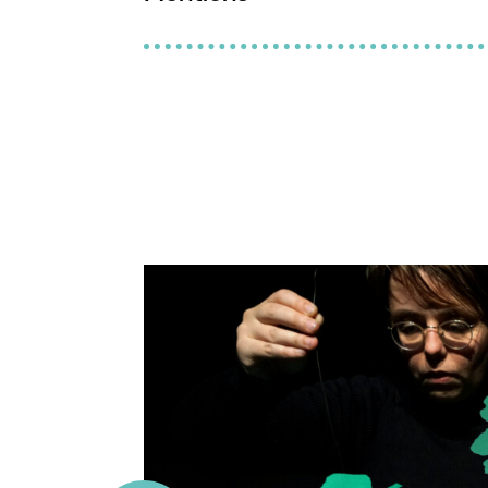
Scénographie :
Cerise Guyon
Costumes :
Salomé Vandendriessch
Coproductions :
PIVO – Scène convent
Conseillère dramaturgique :
Karima 
d’Oise, ECAM au Kremin-Bicêtre, Côt
Création lumière :
Romain Le Gall-B
enfance et jeunesse à Besançon, Le
Création sonore :
Thomas Demay
TOTEM à Avignon, FACM Fonds d’aide 
Régie :
Romain Le Gall-Brachet ou C
dispositif du PIVO – Théâtre en territ
Production :
Amé Wallerant
Soutiens :
Espace André Malraux à H
Cormier à Cormeilles-en-Parisis, T
Théâtre du Garde-chasse aux Lilas, 
Palaiseau, Les Rotondes Luxembourg
des Ulis, la Ville de Saclay. Le specta
création de la Région Île-de-France e
Île-de-France.