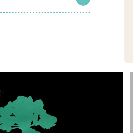
e
ionnée art en territoire du Val
El Kharraze
é Cour – Scène conventionnée art,
rachet
 TAG Amin Théâtre à Grigny, Le
à la création mutualisé, un
oline Ménard
oire
erblay-sur-Seine, Théâtre du
héâtre intercommunal d’Étampes,
MJC Théâtre des 3 Vallées à
, CRESCO à Saint-Mandé, la Ville
cle reçoit le soutien de l’aide à la
t de l’aide au projet de la DRAC