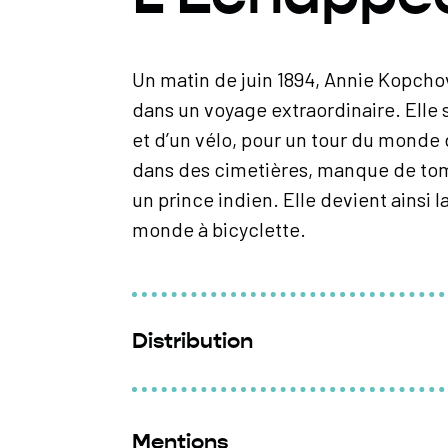
Un matin de juin 1894, Annie Kopchov
dans un voyage extraordinaire. Elle 
et d’un vélo, pour un tour du monde 
dans des cimetières, manque de tomb
un prince indien. Elle devient ainsi 
monde à bicyclette.
Distribution
Co-mise en scène :
Zoé Grossot et A
Jeu et interprétation :
Zoé Grossot 
Mentions