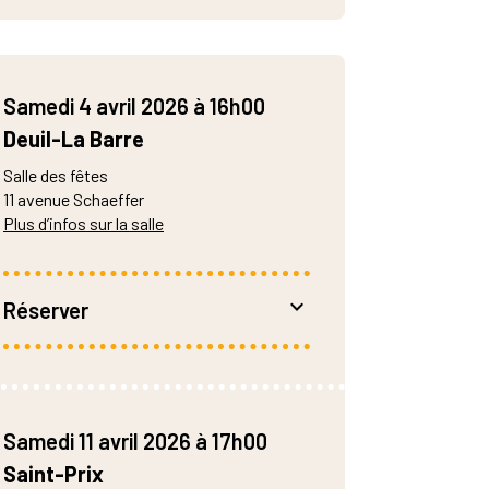
Samedi 4 avril 2026 à 16h00
Deuil-La Barre
Salle des fêtes
11 avenue Schaeffer
Plus d’infos sur la salle
Réserver
4 • 6 €
Réservation :
– contact@le-pivo.fr
Samedi 11 avril 2026 à 17h00
– 01 34 20 32 00
Saint-Prix