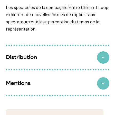
Les spectacles de la compagnie Entre Chien et Loup
explorent de nouvelles formes de rapport aux
spectateurs et à leur perception du temps de la
représentation.
Distribution
Direction artistique, écriture, manipulation
d’objets :
Camille Perreau
Mentions
Jeu :
Stève Moreau
Composition musicale et sonore, musique live :
Production
: Compagnie Entre chien et loup
Nicolas Forge
Coproductions et résidences
: Centres Nationaux
Accordéon :
Pauline Coutellier
des Arts de la Rue et de l’Espace Public Le