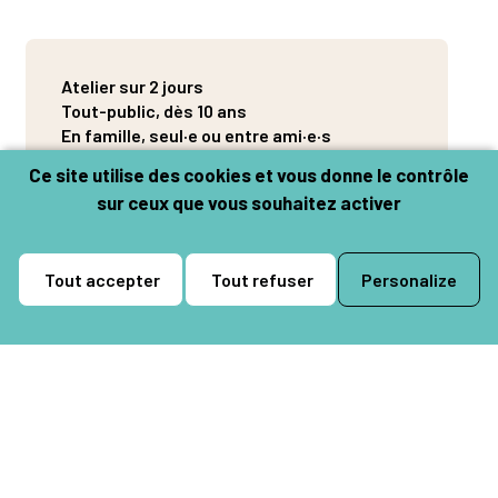
Atelier sur 2 jours
Tout-public, dès 10 ans
En famille, seul·e ou entre ami·e·s
Ce site utilise des cookies et vous donne le contrôle
sur ceux que vous souhaitez activer
Du samedi 24 à 10h00 au dimanche
Tout accepter
Tout refuser
Personalize
25 mai 2025 à 17h30
La Chapelle-en-Vexin
Salle des fêtes
Rue Ducourt
Plus d’infos sur la salle