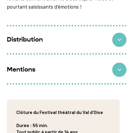
pourtant saisissants d’émotions !
Distribution
D’après le roman de
: Virginia Woolf
Mise en scène et scénographie
: Élise Vigneron
Mentions
Avec
: Chloée Sanchez, Zoé Lizot, Loïc Carcassès,
Thomas Cordeiro, Azusa Takeuchi
Production
: Théâtre de l’Entrouvert
Manipulateur scénique :
Vincent Debuire
Coproduction
:
Théâtre Gymnase-Bernardines,
Dramaturgie :
Marion Stoufflet
Marseille • La Comète – Scène nationale de Châlons
Direction d’acteur·rice
: Stéphanie Farison
en Champagne • Pôle Arts de la Scène – Friche la
Clôture du Festival théâtral du Val d'Oise
Regard extérieur
: Sarah Lascar
belle de mai, Marseille • Théâtre de Châtillon –
Création sonore :
Géraldine Foucault et Thibaut
Durée : 55 min.
Clamart – TCC • Le Manège – Scène nationale, Reims
Perriard
Tout public à partir de 14 ans