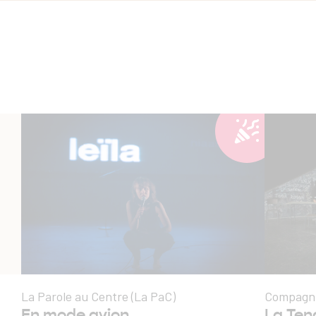
La Parole au Centre (La PaC)
Compagni
En mode avion
La Ten