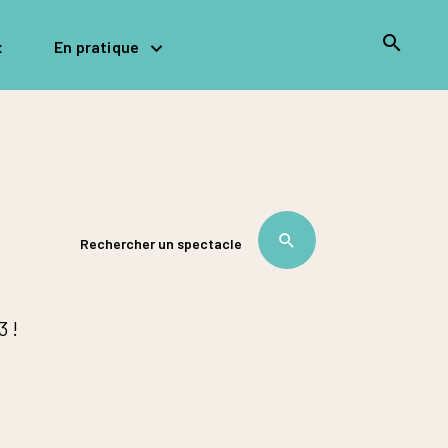
Rec
x
En pratique
Rechercher un spectacle
3 !