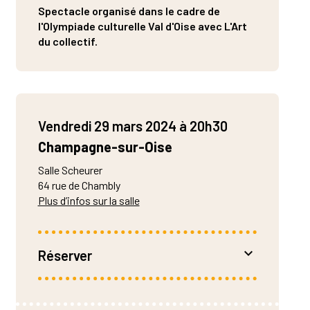
Guingamp
Maquillage, coiffure :
Spectacle organisé dans le cadre de
Pauline Bry
Résidence
: Points communs – Scène nationale de
l'Olympiade culturelle Val d'Oise avec L'Art
Régie générale en création :
Boris Van Overtveldt
du collectif.
Cergy-Pontoise / Val d’Oise • Oui! Festival de théâtre
Régie lumière :
Maëlle Payonne
en français de Barcelone • Théâtre de la Tempête •
Régie son et vidéo :
Mathieu Genevois
Théâtre Jacques Carat, Cachan
Administration, production, diffusion :
Pierre Reis
& Valentina Viel (Bureau Formart)
Vendredi 29 mars 2024 à 20h30
Champagne-sur-Oise
Salle Scheurer
64 rue de Chambly
Plus d’infos sur la salle
Réserver
Tarifs : 4€ • 6 €