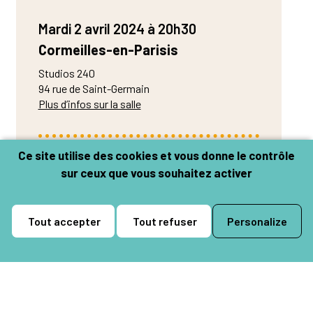
Réservation :
bibliotheque@villedechampagne.fr
Mardi 2 avril 2024 à 20h30
Cormeilles-en-Parisis
Studios 240
94 rue de Saint-Germain
Plus d’infos sur la salle
Ce site utilise des cookies et vous donne le contrôle
Réserver
sur ceux que vous souhaitez activer
De 6 à 15 €
Réservation :
Tout accepter
Tout refuser
Personalize
– Sur place
– Par téléphone : 01 34 50 47 65
– Par mail :
billetterie@ville-cormeilles95.fr
– En ligne :
ville-cormeilles95.notre-
billetterie.fr