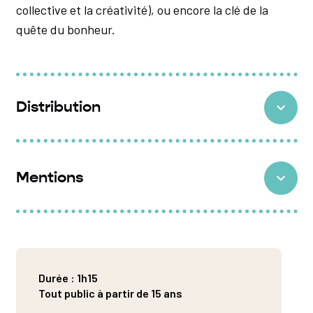
collective et la créativité), ou encore la clé de la
quête du bonheur.
Distribution
Texte et mise en scène :
Fréderic Sonntag
Assistanat à la mise en scène :
Blaise Pettebone
Mentions
Avec :
Marc Berman, Matthieu Marie
Création vidéo :
Thomas Rathier
Production
: ASANISIMASA
Création musicale :
Paul Levis
Coproduction et résidence
: Théâtre Nouvelle
Création lumière :
Manuel Desfeux
Génération – CDN • Scène nationale 61, Alençon –
Scénographie :
Anouk Maugein assistée de Pauline
Flers-Mortagne-au-Perche • L’Échalier, Saint-Agil
Durée : 1h15
Bergogne
Tout public à partir de 15 ans
Coproduction
: Théâtre du Champ au Roy,
Création costumes :
Hanna Sjödin