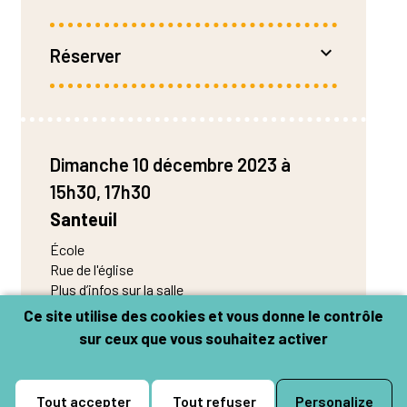
trombone, petit suisse, compote, cahier, compas…
Tout y passe.
Réserver
Blog L’étoffe des Songes
De 4 à 6 €
Réservation :
– Par mail : contact@le-pivo.fr
Dimanche 10 décembre 2023 à
– Par téléphone : 01 34 20 32 00
15h30, 17h30
Santeuil
École
Rue de l'église
Plus d’infos sur la salle
Ce site utilise des cookies et vous donne le contrôle
sur ceux que vous souhaitez activer
Réserver
De 4 à 6 €
Tout accepter
Tout refuser
Personalize