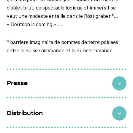
d’objet brut, ce spectacle ludique et immersif se
veut une modeste entaille dans le Röstigraben*…
« Deutsch is coming »….
* barrière imaginaire de pommes de terre poêlées
entre la Suisse allemande et la Suisse romande.
Presse
Laura Gambarini, en interaction permanente avec ses
élèves, veille au bon suivi de la fable. Cette création
Distribution
helvétique nous emporte dans un (…) délire et un
humour corrosif et libérateur.
Dramaturgie et jeu :
Laura Gambarini