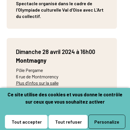
PIVO – Pôle itinérant en Val d’Oise – Scène
Spectacle organisé dans le cadre de
conventionnée art en territoire • Points communs –
l'Olympiade culturelle Val d'Oise avec L'Art
du collectif.
Nouvelle scène nationale de Cergy-Pontoise / Val
d’Oise
Soutien : Mairie d’Orléans
Dimanche 28 avril 2024 à 16h00
Montmagny
Pôle Pergame
6 rue de Montmorency
Plus d’infos sur la salle
Ce site utilise des cookies et vous donne le contrôle
sur ceux que vous souhaitez activer
Réserver
Salle Bernstein
Tout accepter
Tout refuser
Personalize